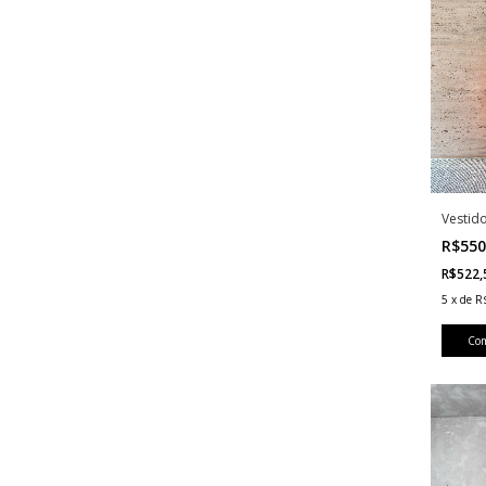
Vestid
R$550
R$522
5
x
de
R
Co