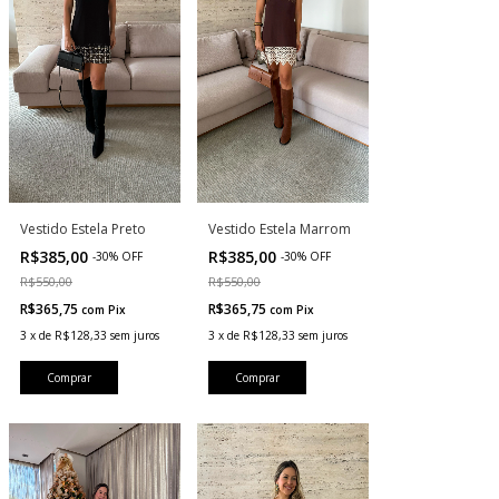
Vestido Estela Marrom
Vestido Estela Preto
R$385,00
R$385,00
-
30
%
OFF
-
30
%
OFF
R$550,00
R$550,00
R$365,75
R$365,75
com
Pix
com
Pix
3
x
de
R$128,33
sem juros
3
x
de
R$128,33
sem juros
Comprar
Comprar