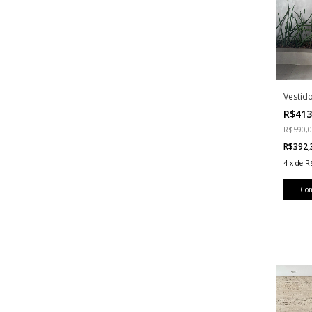
Vestid
R$413
R$590,
R$392
4
x
de
R
Co