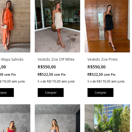
Vestido Zoe Off White
o Maya Salmão
Vestido Zoe Preto
R$550,00
,00
R$550,00
R$522,50
,50
R$522,50
com
Pix
com
Pix
com
Pix
5
x
de
R$110,00
sem juros
$110,00
sem juros
5
x
de
R$110,00
sem juros
Comprar
mprar
Comprar