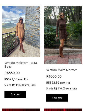
Vestido Moletom Talita
Bege
Vestido Maitê Marrom
R$550,00
R$550,00
R$522,50
com
Pix
R$522,50
com
Pix
5
x
de
R$110,00
sem juros
5
x
de
R$110,00
sem juros
Comprar
Comprar