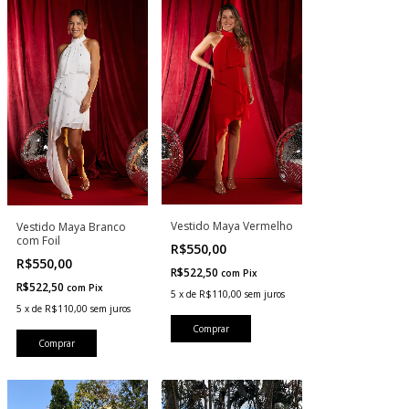
Vestido Maya Vermelho
Vestido Maya Branco
com Foil
R$550,00
R$550,00
R$522,50
com
Pix
R$522,50
com
Pix
5
x
de
R$110,00
sem juros
5
x
de
R$110,00
sem juros
Comprar
Comprar