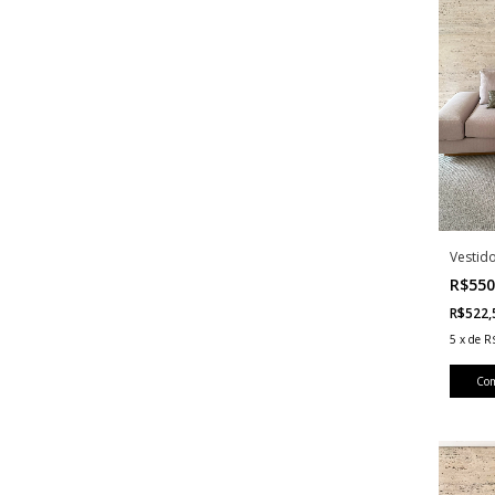
Vestid
R$550
R$522
5
x
de
R
Co