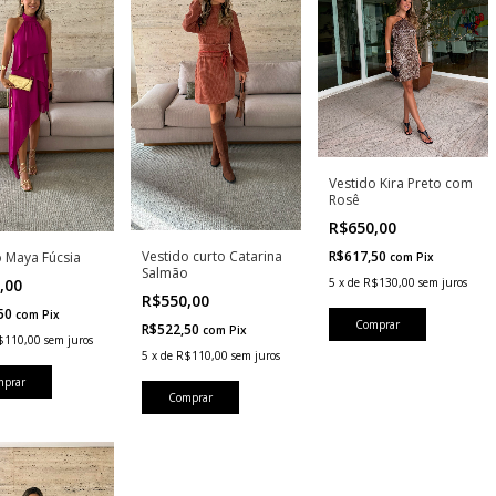
Vestido Kira Preto com
Rosê
R$650,00
R$617,50
Vestido curto Catarina
o Maya Fúcsia
com
Pix
Salmão
5
x
de
R$130,00
sem juros
,00
R$550,00
,50
com
Pix
Comprar
R$522,50
com
Pix
$110,00
sem juros
5
x
de
R$110,00
sem juros
mprar
Comprar