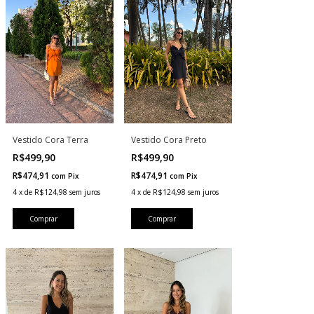
Vestido Cora Terra
Vestido Cora Preto
R$499,90
R$499,90
R$474,91
R$474,91
com
Pix
com
Pix
4
x
de
R$124,98
sem juros
4
x
de
R$124,98
sem juros
Comprar
Comprar