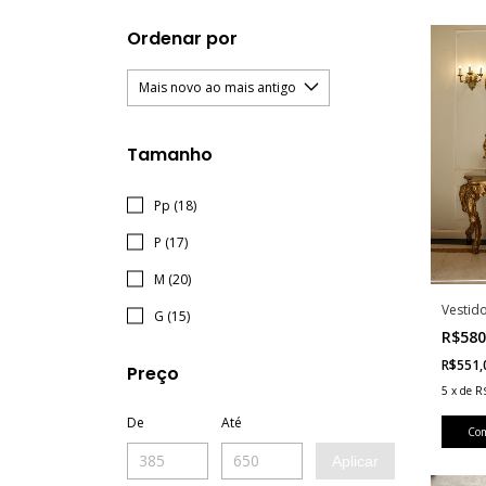
Ordenar por
Tamanho
Pp (18)
P (17)
M (20)
Vestid
G (15)
R$580
R$551
Preço
5
x
de
R
De
Até
Co
Aplicar