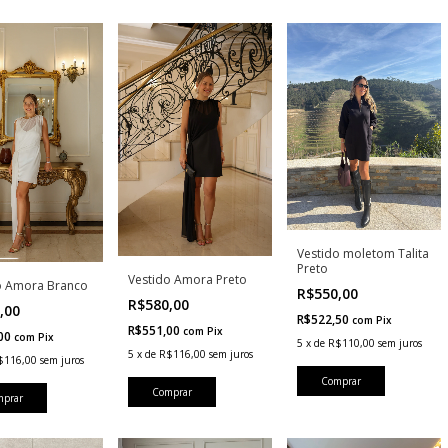
Vestido moletom Talita
Preto
Vestido Amora Preto
o Amora Branco
R$550,00
R$580,00
,00
R$522,50
com
Pix
R$551,00
com
Pix
,00
com
Pix
5
x
de
R$110,00
sem juros
5
x
de
R$116,00
sem juros
$116,00
sem juros
Comprar
Comprar
mprar