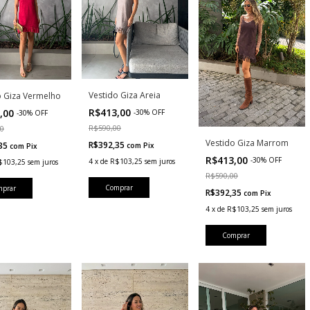
Vestido Giza Areia
o Giza Vermelho
R$413,00
,00
-
30
%
OFF
-
30
%
OFF
R$590,00
00
Vestido Giza Marrom
R$392,35
,35
com
Pix
com
Pix
R$413,00
-
30
%
OFF
4
x
de
R$103,25
sem juros
$103,25
sem juros
R$590,00
Comprar
mprar
R$392,35
com
Pix
4
x
de
R$103,25
sem juros
Comprar