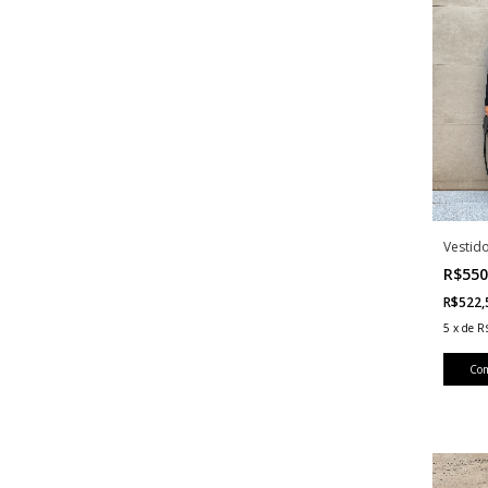
Vestido
R$550
R$522
5
x
de
R
Co