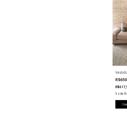
Vestid
R$650
R$617
5
x
de
R
Co